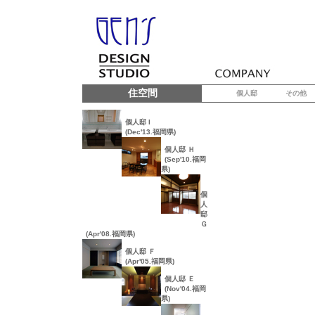
住空間
個人邸
その他
個人邸 I
(Dec'13.福岡県)
個人邸 Ｈ
(Sep'10.福岡
県)
個
人
邸
Ｇ
(Apr'08.福岡県)
個人邸 Ｆ
(Apr'05.福岡県)
個人邸 Ｅ
(Nov'04.福岡
県)