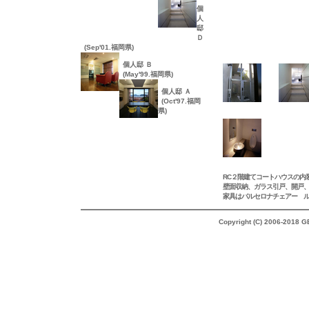
個
人
邸
Ｄ
(Sep'01.福岡県)
個人邸 Ｂ
(May'99.福岡県)
個人邸 Ａ
(Oct'97.福岡
県)
RC２階建てコートハウスの内
壁面収納、ガラス引戸、開戸
家具はバルセロナチェアー 
Copyright (C) 2006-2018 G